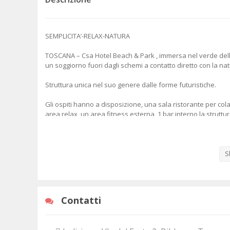
PRODOTTI TIPICI
SEMPLICITA’-RELAX-NATURA
PROMOZIONE TURISTICA
TOSCANA – Csa Hotel Beach & Park , immersa nel verde della
un soggiorno fuori dagli schemi a contatto diretto con la nat
RESIDENCE
Struttura unica nel suo genere dalle forme futuristiche.
RISTORANTI PIZZERIE
Gli ospiti hanno a disposizione, una sala ristorante per colaz
SCUOLA SCI
area relax, un area fitness esterna, 1 bar interno la struttur
piccoli, un ampio parcheggio gratuito ed una meravigliosa s
SHOPPING
CSA è la soluzione ideale per amanti della pace e della tranq
S
STABILIMENTI BALNEARI
“LA TUA OASI DI RELAX”
Indirizo: Via del Forte 2 Marina di Bibbona
TELEFONIA
Contatti
VILLAGGIO
I servizi
Condizionatore