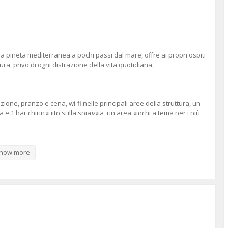
 pineta mediterranea a pochi passi dal mare, offre ai propri ospiti
ura, privo di ogni distrazione della vita quotidiana,
ione, pranzo e cena, wi-fi nelle principali aree della struttura, un
a e 1 bar chiringuito sulla spiaggia, un area giochi a tema per i più
piaggia di sabbia attrezzata e esclusiva.
uillità.
how more