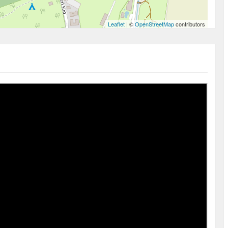
Leaflet
| ©
OpenStreetMap
contributors