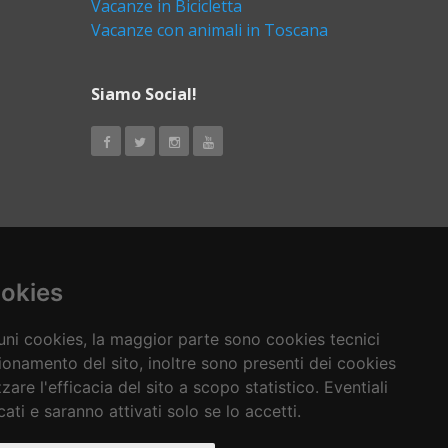
Vacanze in Bicicletta
Vacanze con animali in Toscana
Siamo Social!
ookies
cuni cookies, la maggior parte sono cookies tecnici
ionamento del sito, inoltre sono presenti dei cookies
zzare l'efficacia del sito a scopo statistico. Eventiali
ati e saranno attivati solo se lo accetti.