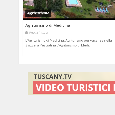
PRATO
AUTONOLEGGIO
Agriturismo
SIENA
AZIENDE VINICOLE
Agriturismo di Medicina
Pescia Pistoia
BAR
L'Agriturismo di Medicina, Agriturismo per vacanze nella
BED AND BREAKFAST
Svizzera Pesciatina L'Agriturismo di Medic
CAMPEGGIO
CASE VACANZA
FARMACIA
GELATERIE
NEGOZI
NOLEGGIO SCI